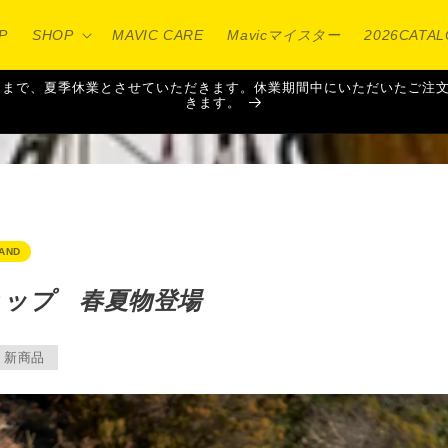
P
SHOP
MAVIC CARE
Mavicマイスター
2026CATA
16日（日）まで、夏季休業とさせていただきます。休業期間中にいただいた
きます。
AND
ョップ 春夏物登場
新商品