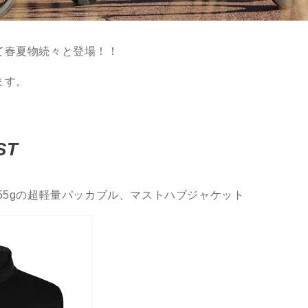
て春夏物続々と登場！！
ます。
ST
55gの超軽量パッカブル、マストハブジャケット