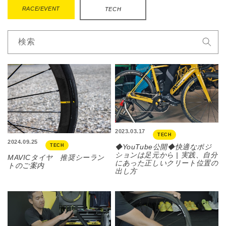
RACE/EVENT
TECH
検索
2023.03.17
TECH
2024.09.25
◆YouTube公開◆快適なポジ
TECH
ションは足元から | 実践、自分
MAVICタイヤ 推奨シーラン
にあった正しいクリート位置の
トのご案内
出し方