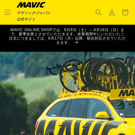
ロ
コンテ
カ
ンツに
グ
ー
進む
マヴィックジャパン
イ
ト
公式サイト
ン
MAVIC ONLINE SHOPでは、8月8日（土）～ 8月16日（日）ま
で、夏季休業とさせていただきます。休業期間中にいただいたご
注文につきましては、8月17日（月）以降、順次対応させていただ
きます。