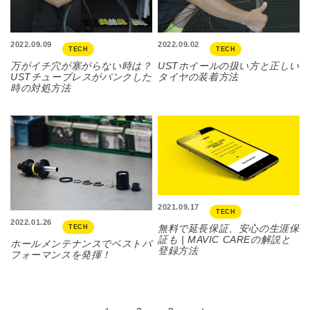
2022.09.09
2022.09.02
TECH
TECH
万がイチ穴が塞がらない時は？
USTホイールの扱い方と正しい
USTチューブレスがパンクした
タイヤの装着方法
時の対処方法
2021.09.17
TECH
2022.01.26
無料で延長保証、安心の生涯保
TECH
証も | MAVIC CAREの解説と
ホールメンテナンスでベストパ
登録方法
フォーマンスを発揮！