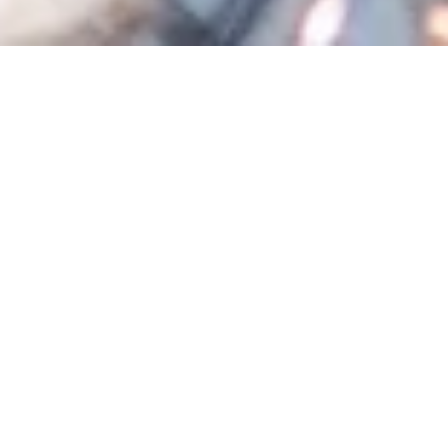
Related Posts
2026.05.26
2026.05.22
BRAND
ツアーオブジャパン2026 ブース出
【終了しました】MAVICホイール
展情報
購入キャンペーン 2026 開催！
2026.05.12
2026.05.03
【COSMIC SLR45 SILVER】数量
アルプスあづみのセンチュリーラ
限定発売！足元からさらに輝く自
イド2026（桜のAACR)