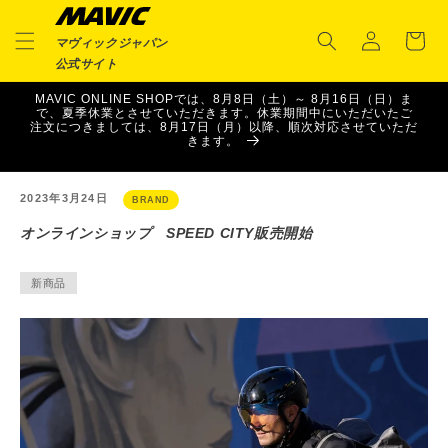
ロ
コンテ
カ
ンツに
グ
ー
進む
マヴィックジャパン
イ
ト
公式サイト
ン
MAVIC ONLINE SHOPでは、8月8日（土）～ 8月16日（日）ま
で、夏季休業とさせていただきます。休業期間中にいただいたご
注文につきましては、8月17日（月）以降、順次対応させていただ
きます。
2023年3月24日
BRAND
オンラインショップ SPEED CITY販売開始
新商品