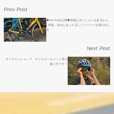
Prev Post
◆YouTube公開◆快適なポジションは足元から
| 実践、自分にあった正しいクリート位置の出し
方
Next Post
オンラインショップ サイクルヘルメット取り
扱い中です！