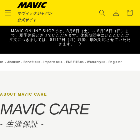
ロ
コンテ
カ
ンツに
グ
ー
進む
マヴィックジャパン
イ
ト
公式サイト
ン
MAVIC ONLINE SHOPでは、8月8日（土）～ 8月16日（日）ま
で、夏季休業とさせていただきます。休業期間中にいただいたご
注文につきましては、8月17日（月）以降、順次対応させていただ
きます。
01 · About
02 · Benefits
03 · Important
04 · ENEFITS
05 · Warranty
06 · Register
ABOUT MAVIC CARE
MAVIC CARE
- 生涯保証 -