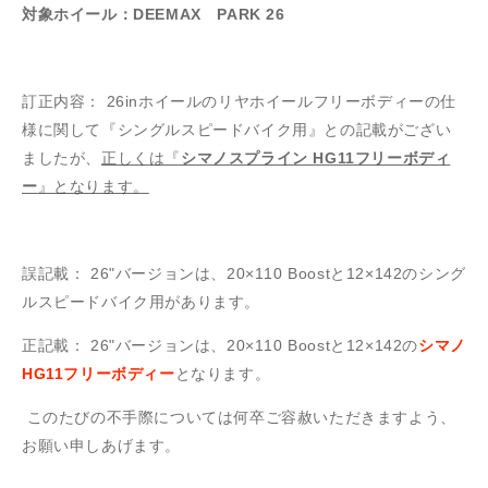
対象ホイール：DEEMAX PARK 26
訂正内容：
26in
ホイールのリヤホイールフリーボディーの仕
様に関して『シングルスピードバイク用』との記載がござい
ましたが、
正しくは『
シマノスプライン HG11フリーボディ
ー
』となります。
誤記載：
26"
バージョンは、
20
×110 Boostと
12
×142のシング
ルスピードバイク用があります。
正記載：
26"
バージョンは、
20
×110 Boostと
12
×142の
シマノ
HG11フリーボディー
となります。
このたびの不手際については何卒ご容赦いただきますよう、
お願い申しあげます。