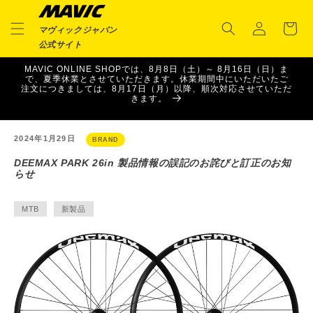
ロ
コンテ
カ
ンツに
グ
ー
進む
マヴィックジャパン
イ
ト
公式サイト
ン
MAVIC ONLINE SHOPでは、8月8日（土）～ 8月16日（日）ま
で、夏季休業とさせていただきます。休業期間中にいただいたご
注文につきましては、8月17日（月）以降、順次対応させていただ
きます。
2024年1月29日
BRAND
DEEMAX PARK 26in 製品情報の誤記のお詫びと訂正のお知
らせ
MTB
新製品