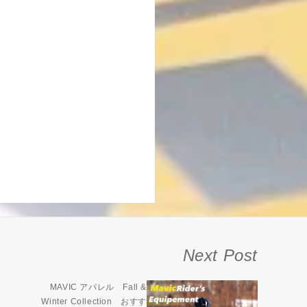
Next Post
MAVIC アパレル Fall &
Winter Collection おすす