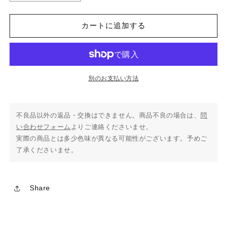
BOA
BOA
-
-
BLACK
BLACK
カートに追加する
の
の
数
数
量
量
を
を
別のお支払い方法
減
増
ら
や
す
す
不良品以外の返品・交換はできません。商品不良の場合は、
問
い合わせフォーム
よりご連絡くださいませ。
実際の商品とは多少色味が異なる可能性がございます。予めご
了承くださいませ。
Share