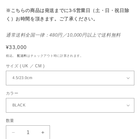
※こちらの商品は発送までに3-5営業日（土・日・祝日除
く）お時間を頂きます。ご了承ください。
通常送料全国一律：480円／10,000円以上で送料無料
通
¥33,000
常
税込。
配送料
はチェックアウト時に計算されます。
価
サイズ ( UK ／ CM )
格
カラー
数量
CROSSMAX
CROSSMAX