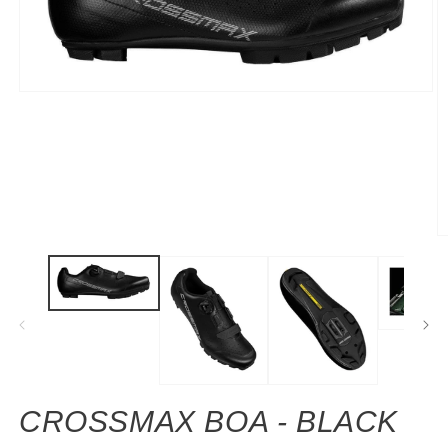
モ
ー
ダ
ル
で
メ
デ
ィ
ア
(1)
を
開
く
(2
CROSSMAX BOA - BLACK