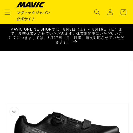
ロ
コンテ
カ
ンツに
グ
ー
進む
マヴィックジャパン
イ
ト
公式サイト
ン
MAVIC ONLINE SHOPでは、8月8日（土）～ 8月16日（日）ま
で、夏季休業とさせていただきます。休業期間中にいただいたご
注文につきましては、8月17日（月）以降、順次対応させていただ
きます。
商品情
報にス
キップ