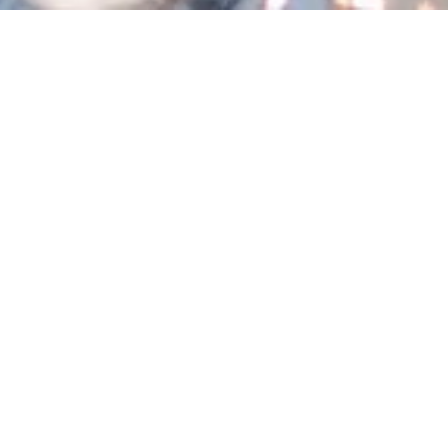
01
2026.07.24
BRAND
BRAND
HOP SUMMER SALE開催｜ヘルメ
エアロカーボンｽﾎﾟｰｸ採用『COME
ア・シューズ・タイヤが最大
発売！