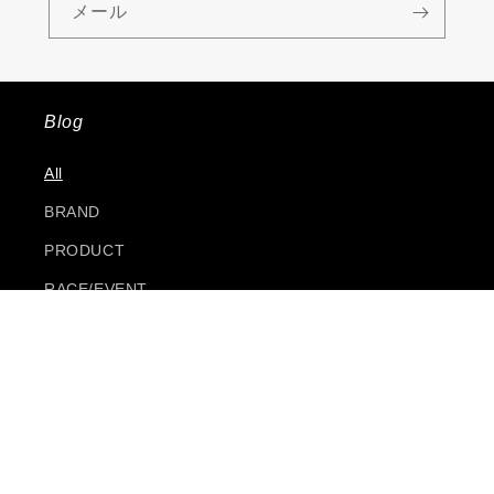
メール
Blog
All
BRAND
PRODUCT
RACE/EVENT
TECH
ONLINE SHOP
MAVICマイスター
2026CATALOG