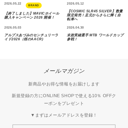
2026.05.22
2026.05.12
BRAND
【COSMIC SLR45 SILVER】数量
【終了しました】MAVICホイール
限定発売！足元からさらに輝く自
購入キャンペーン 2026 開催！
転車へ
2026.05.03
2026.04.30
アルプスあづみのセンチュリーラ
末政実緒選手 MTB ワールドカップ
イド2026（桜のAACR)
参戦！
メールマガジン
新商品やお得な情報をお届けします
新規登録の方にONLINE SHOPで使える10％ OFFク
ーポンをプレゼント
▼まずはメールアドレスを登録！