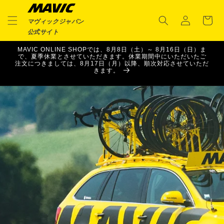
ロ
コンテ
カ
ンツに
グ
ー
進む
マヴィックジャパン
イ
ト
公式サイト
ン
MAVIC ONLINE SHOPでは、8月8日（土）～ 8月16日（日）ま
で、夏季休業とさせていただきます。休業期間中にいただいたご
注文につきましては、8月17日（月）以降、順次対応させていただ
きます。