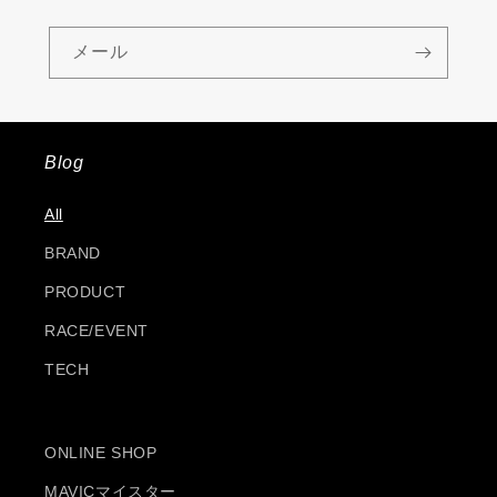
メール
Blog
All
BRAND
PRODUCT
RACE/EVENT
TECH
ONLINE SHOP
MAVICマイスター