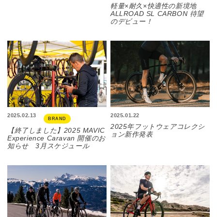
軽量×耐久×快適性の新境地
ALLROAD SL CARBON 待望
のデビュー！
2025.02.13
2025.01.22
BRAND
2025年フットウェアコレクシ
【終了しました】2025 MAVIC
ョン新作発表
Experience Caravan 開催のお
知らせ 3月スケジュール