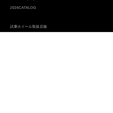
2026CATALOG
試乗ホイール取扱店舗
プライバシーポリシー
特定商取引法に基づく表記
販売商品に関するお問い合わせ
よくあるご質問
RECRUIT
Follow Us on Social
Facebook
Instagram
YouTube
X
(Twitter)