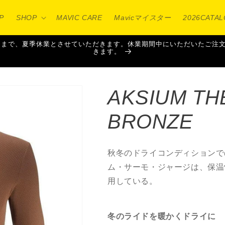
P
SHOP
MAVIC CARE
Mavicマイスター
2026CATA
16日（日）まで、夏季休業とさせていただきます。休業期間中にいただいた
きます。
AKSIUM TH
BRONZE
秋冬のドライコンディションで
ム・サーモ・ジャージは、保温
用している。
冬のライドを暖かくドライに