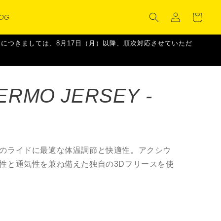
カ
グ
ー
LOG
イ
ト
ン
ご注文につきましては、8月17日（月）以降、順次対応させていただ
ERMO JERSEY -
のライドに最適な体温調節と快適性。アクシウ
性と通気性を兼ね備えた独自の3Dフリースを使