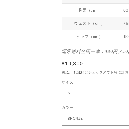
胸囲（cm）
88
ウェスト（cm）
76
ヒップ（cm）
90
通常送料全国一律：480円／10
通
¥19,800
常
税込。
配送料
はチェックアウト時に計算
価
サイズ
格
カラー