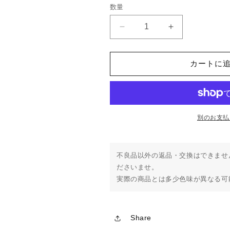
数量
AKSIUM
AKSIUM
THERMO
THERMO
JERSEY
JERSEY
-
-
カートに
BRONZE
BRONZE
の
の
数
数
量
量
別のお支払
を
を
減
増
ら
や
不良品以外の返品・交換はできませ
す
す
ださいませ。
実際の商品とは多少色味が異なる可
Share