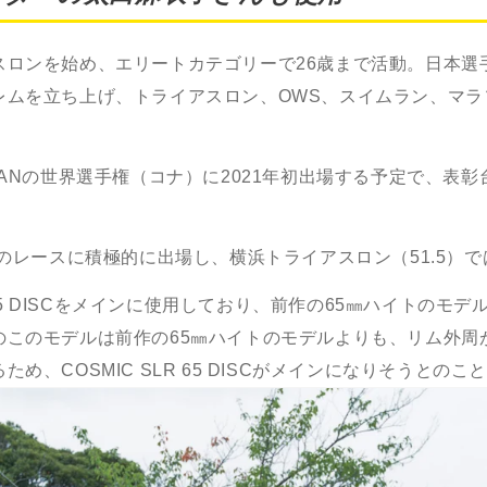
ロンを始め、エリートカテゴリーで26歳まで活動。日本選手
レムを立ち上げ、トライアスロン、OWS、スイムラン、マラ
MANの世界選手権（コナ）に2021年初出場する予定で、表
のレースに積極的に出場し、横浜トライアスロン（51.5）
5 DISC
をメインに使用しており、前作の
65
㎜ハイトのモデ
のこのモデルは前作の
65
㎜ハイトのモデルよりも、リム外周
るため、
COSMIC SLR 65 DISC
がメインになりそうとのこ