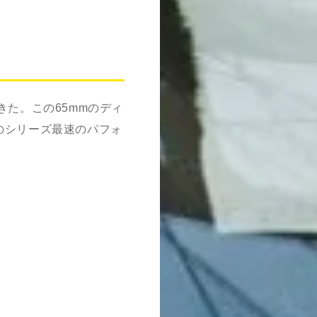
きた。この
65mm
のディ
のシリーズ最速のパフォ