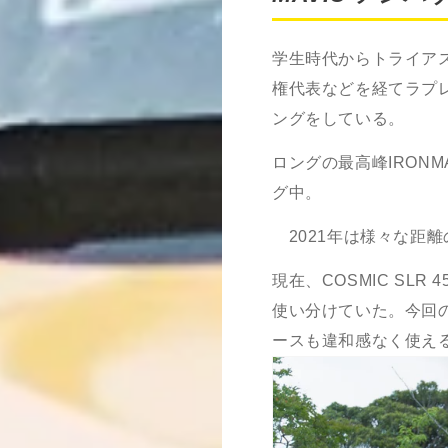
学生時代からトライアス
権代表などを経てラプ
ングをしている。
ロングの最高峰IRON
グ中。
2021年は様々な距離
現在、
COSMIC SLR 4
使い分けていた。今回
ースも違和感なく使え