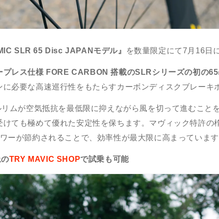
IC SLR 65 Disc JAPAN
モデル』
を数量限定にて
7
月16日
ープレス仕様
FORE CARBON
搭載の
SLR
シリーズの初の
65
ンに必要な高速巡行性をもたらすカーボンディスクブレーキ
ルリムが空気抵抗を最低限に抑えながら風を切って進むこと
受けても極めて優れた安定性を保ちます。マヴィック特許の
ワーが節約されることで、効率性が最大限に高まっています
上の
TRY MAVIC SHOP
で試乗も可能