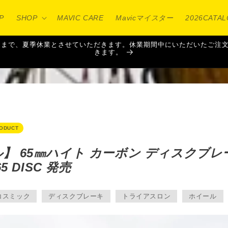
P
SHOP
MAVIC CARE
Mavicマイスター
2026CATA
16日（日）まで、夏季休業とさせていただきます。休業期間中にいただいた
きます。
ODUCT
ル】 65㎜ハイト カーボン ディスクブ
65 DISC 発売
コスミック
ディスクブレーキ
トライアスロン
ホイール