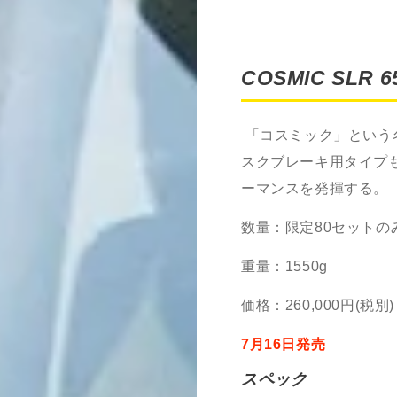
COSMIC SLR 6
「コスミック」という
スクブレーキ用タイプ
ーマンスを発揮する。
数量：限定
80
セットの
重量：
1550g
価格：
260,000
円
(
税別
)
7
月
16
日発売
スペック