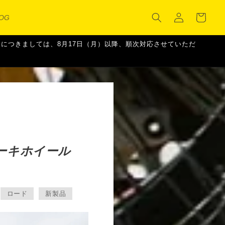
カ
グ
ー
LOG
イ
ト
ン
ご注文につきましては、8月17日（月）以降、順次対応させていただ
レーキホイール
ロード
新製品