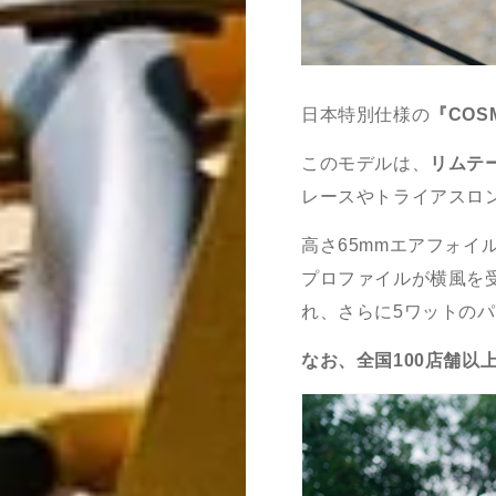
日本特別仕様の
『
COSM
このモデルは、
リムテ
レースやトライアスロ
高さ
65mm
エアフォイ
プロファイルが横風を
れ、さらに
5
ワットのパ
なお、全国
100
店舗以