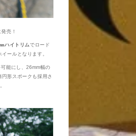
に発売！
㎜ハイトリム
でロード
ホイールとなります。
を可能にし、
26mm
幅の
楕円形スポークも採用さ
。