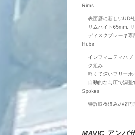
Rims
表面層に新しいUD²
リムハイト
65
mm, 
ディスクブレーキ専
Hubs
インフィニティハブ
ク組み
軽くて速いフリーホイ
自動的な与圧で調整する
Spokes
特許取得済みの楕円
MAVIC
アンバ