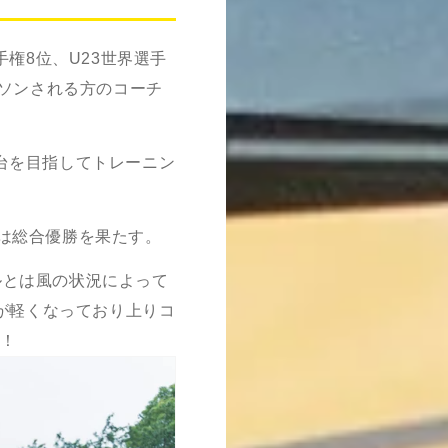
権8位、U23世界選手
ソンされる方のコーチ
彰台を目指してトレーニン
では総合優勝を果たす。
ルとは風の状況によって
が軽くなっており上りコ
と！