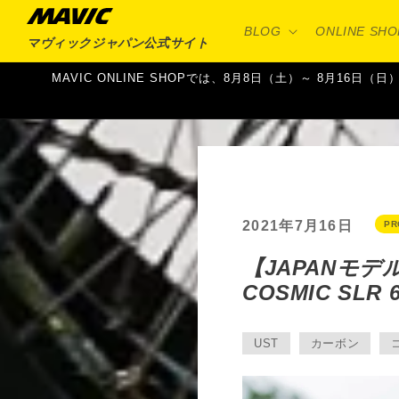
コンテ
ンツに
BLOG
ONLINE SHO
進む
マヴィックジャパン
公式サイト
MAVIC ONLINE SHOPでは、8月8日（土）～ 8月
2021年7月16日
PR
【JAPANモデ
COSMIC SLR 
UST
カーボン