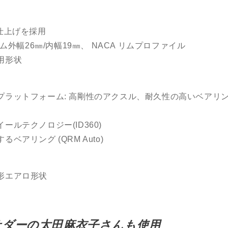
仕上げを採用
リム外幅
26
㎜
/
内幅
19
㎜、 NACA リムプロファイル
用形状
プラットフォーム: 高剛性のアクスル、耐久性の高いベアリン
ールテクノロジー(ID360)
ベアリング (QRM Auto)
形エアロ形状
サダーの太田麻衣子さんも使用