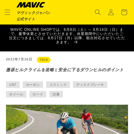
ロ
コンテ
カ
ンツに
グ
ー
進む
マヴィックジャパン
イ
ト
公式サイト
ン
MAVIC ONLINE SHOPでは、8月8日（土）～ 8月16日（日）ま
で、夏季休業とさせていただきます。休業期間中にいただいたご
注文につきましては、8月17日（月）以降、順次対応させていただ
きます。
2021年7月16日
TECH
激坂ヒルクライムを攻略 | 安全に下るダウンヒルのポイント
UST
カーボン
コスミック
ディスクブレーキ
ホイール
ロード
試乗